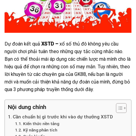
Dự đoán kết quả
XSTD –
xổ số thủ đô không yêu cầu
người chơi phải tuân theo những quy tắc cứng nhắc nào.
Bạn có thể thoải mái áp dụng các chiến lược mà mình cho là
hiệu quả để chọn ra những con số may mắn. Tuy nhiên, theo
lời khuyên từ các chuyên gia của GK88, nếu bạn là người
mới và muốn cải thiện khả năng dự đoán của mình, đừng bỏ
qua 3 phương pháp truyền thống dưới đây.
Nội dung chính
Cần chuẩn bị gì trước khi vào dự thưởng XSTD
Kiến thức nền tảng
Kỹ năng phân tích