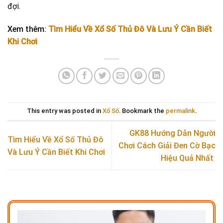
đợi.
Xem thêm:
Tìm Hiểu Về Xổ Số Thủ Đô Và Lưu Ý Cần Biết
Khi Chơi
This entry was posted in
Xổ Số
. Bookmark the
permalink
.
GK88 Hướng Dẫn Người
Tìm Hiểu Về Xổ Số Thủ Đô
Chơi Cách Giải Đen Cờ Bạc
Và Lưu Ý Cần Biết Khi Chơi
Hiệu Quả Nhất