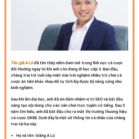
Tác giả A Lú
đã tìm thấy niềm đam mê trong lĩnh vực cá cược
đổi thưởng ngay từ khi anh còn đang đi học cấp 3. Ban đầu,
chàng trai trẻ tuổi này miệt mài trải nghiệm nhiều trò chơi cá
cược ăn tiền khác nhau để tự tích lũy được kỹ năng cũng như
kinh nghiệm.
Sau khi lên đại học, anh đã xin đảm nhiệm vị trí SEO và bắt đầu
sáng tạo nội dung cho các sân chơi trực tuyến có tiếng. Sau 3
năm tìm hiểu, anh đã bắt đầu cho ra mắt thị trường thương hiệu
cá cược GK88. Dưới đây là một số thông tin cá nhân của chàng
trai tài ba này:
Họ và tên: Giàng A Lú