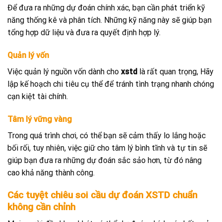
Để đưa ra những dự đoán chính xác, bạn cần phát triển kỹ
năng thống kê và phân tích. Những kỹ năng này sẽ giúp bạn
tổng hợp dữ liệu và đưa ra quyết định hợp lý.
Quản lý vốn
Việc quản lý nguồn vốn dành cho
xstd
là rất quan trọng, Hãy
lập kế hoạch chi tiêu cụ thể để tránh tình trạng nhanh chóng
cạn kiệt tài chính.
Tâm lý vững vàng
Trong quá trình chơi, có thể bạn sẽ cảm thấy lo lắng hoặc
bối rối, tuy nhiên, việc giữ cho tâm lý bình tĩnh và tự tin sẽ
giúp bạn đưa ra những dự đoán sắc sảo hơn, từ đó nâng
cao khả năng thành công.
Các tuyệt chiêu soi cầu dự đoán XSTD chuẩn
không cần chỉnh