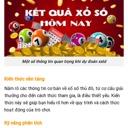
Một số thông tin quan trọng khi dự đoán xstd
Kiến thức nền tảng
Nắm rõ các thông tin cơ bản về xổ số thủ đô, từ cơ cấu giải
thưởng cho đến cách thức tham gia, là điều thiết yếu. Kiến
thức này sẽ giúp bạn hiểu rõ hơn về quy trình và cách thức
hoạt động của trò chơi.
Kỹ năng phân tích