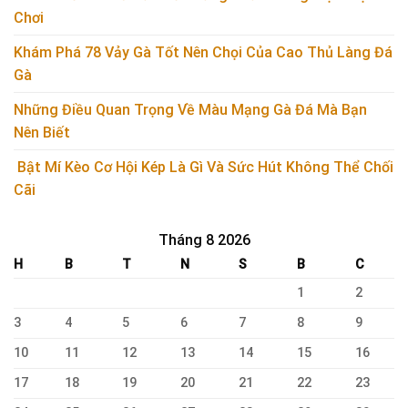
Chơi
Khám Phá 78 Vảy Gà Tốt Nên Chọi Của Cao Thủ Làng Đá
Gà
Những Điều Quan Trọng Về Màu Mạng Gà Đá Mà Bạn
Nên Biết
Bật Mí Kèo Cơ Hội Kép Là Gì Và Sức Hút Không Thể Chối
Cãi
Tháng 8 2026
H
B
T
N
S
B
C
1
2
3
4
5
6
7
8
9
10
11
12
13
14
15
16
17
18
19
20
21
22
23