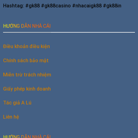
Hashtag:
#gk88 #gk88casino #nhacaigk88 #gk88in
HƯỚNG DẪN NHÀ CÁI
Điều khoản điều kiện
Chính sách bảo mật
Miễn trừ trách nhiệm
Giấy phép kinh doanh
Tác giả A Lú
Liên hệ
HƯỚNG DẪN NHÀ CÁI