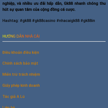
nghiệp, và nhiều ưu đãi hấp dẫn, Gk88 nhanh chóng thu
hút sự quan tâm của cộng đồng cá cược.
Hashtag:
#gk88 #gk88casino #nhacaigk88 #gk88in
HƯỚNG DẪN NHÀ CÁI
Điều khoản điều kiện
Chính sách bảo mật
Miễn trừ trách nhiệm
Giấy phép kinh doanh
Tác giả A Lú
Liên hệ