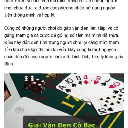
soát được số tiền vốn mà mình đang có. Có những người
chơi chưa đưa ra được các phương pháp sử dụng nguồn
tiền thông minh và hợp lý.
Cũng có những người chơi do gặp vận đen liên tiếp, và cố
gắng tham gia cá cược để gỡ lại số tiền mà mình đã thừa.
Điều này dẫn đến tình trạng người chơi lại càng mất thêm
tiền khi chưa kịp thu hồi lại vốn. Đây cũng là một nguyên
nhân dẫn đến việc người chơi mất bình tĩnh, tâm lý không ổn
định.