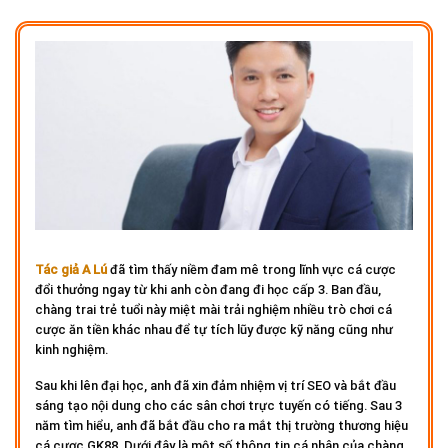
Tác giả A Lú
đã tìm thấy niềm đam mê trong lĩnh vực cá cược
đổi thưởng ngay từ khi anh còn đang đi học cấp 3. Ban đầu,
chàng trai trẻ tuổi này miệt mài trải nghiệm nhiều trò chơi cá
cược ăn tiền khác nhau để tự tích lũy được kỹ năng cũng như
kinh nghiệm.
Sau khi lên đại học, anh đã xin đảm nhiệm vị trí SEO và bắt đầu
sáng tạo nội dung cho các sân chơi trực tuyến có tiếng. Sau 3
năm tìm hiểu, anh đã bắt đầu cho ra mắt thị trường thương hiệu
cá cược GK88. Dưới đây là một số thông tin cá nhân của chàng