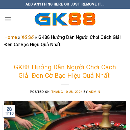
Skip
ADD ANYTHING HERE OR JUST REMOVE IT...
to
content
Home
»
Xổ Số
»
GK88 Hướng Dẫn Người Chơi Cách Giải
Đen Cờ Bạc Hiệu Quả Nhất
GK88 Hướng Dẫn Người Chơi Cách
Giải Đen Cờ Bạc Hiệu Quả Nhất
POSTED ON
THÁNG 10 28, 2024
BY
ADMIN
28
Th10