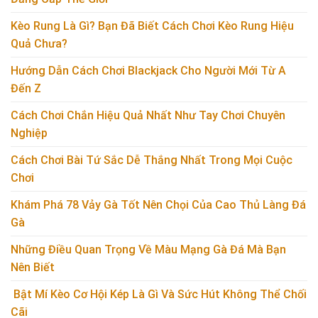
Kèo Rung Là Gì? Bạn Đã Biết Cách Chơi Kèo Rung Hiệu
Quả Chưa?
Hướng Dẫn Cách Chơi Blackjack Cho Người Mới Từ A
Đến Z
Cách Chơi Chắn Hiệu Quả Nhất Như Tay Chơi Chuyên
Nghiệp
Cách Chơi Bài Tứ Sắc Dễ Thắng Nhất Trong Mọi Cuộc
Chơi
Khám Phá 78 Vảy Gà Tốt Nên Chọi Của Cao Thủ Làng Đá
Gà
Những Điều Quan Trọng Về Màu Mạng Gà Đá Mà Bạn
Nên Biết
Bật Mí Kèo Cơ Hội Kép Là Gì Và Sức Hút Không Thể Chối
Cãi