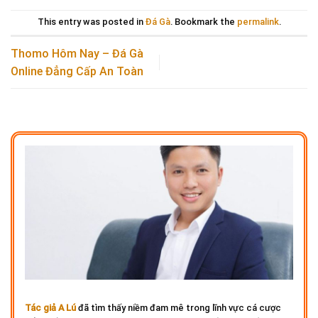
This entry was posted in
Đá Gà
. Bookmark the
permalink
.
Thomo Hôm Nay – Đá Gà
Online Đẳng Cấp An Toàn
Tác giả A Lú
đã tìm thấy niềm đam mê trong lĩnh vực cá cược