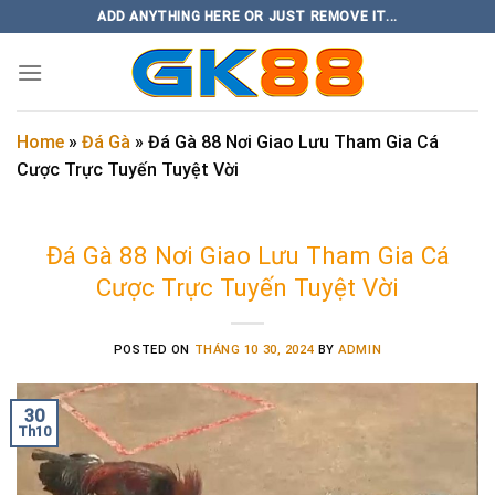
Skip
ADD ANYTHING HERE OR JUST REMOVE IT...
to
content
Home
»
Đá Gà
»
Đá Gà 88 Nơi Giao Lưu Tham Gia Cá
Cược Trực Tuyến Tuyệt Vời
Đá Gà 88 Nơi Giao Lưu Tham Gia Cá
Cược Trực Tuyến Tuyệt Vời
POSTED ON
THÁNG 10 30, 2024
BY
ADMIN
30
Th10