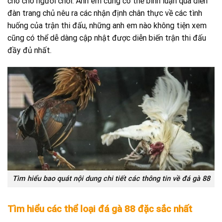
cho cho người chơi. Anh em cũng có thể bình luận qua diễn
đàn trang chủ nêu ra các nhận định chân thực về các tình
huống của trận thi đấu, những anh em nào không tiện xem
cũng có thể dễ dàng cập nhật được diễn biến trận thi đấu
đầy đủ nhất.
Tìm hiểu bao quát nội dung chi tiết các thông tin về đá gà 88
Tìm hiểu các thể loại đá gà 88 đặc sắc nhất