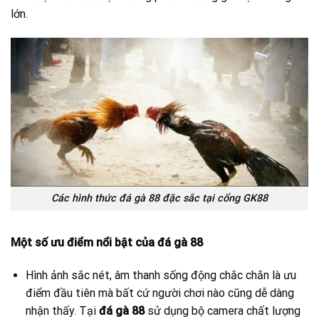
lớn.
Các hình thức đá gà 88 đặc sắc tại cổng GK88
Một số ưu điểm nổi bật của đá gà 88
Hình ảnh sắc nét, âm thanh sống động chắc chắn là ưu
điểm đầu tiên mà bất cứ người chơi nào cũng dễ dàng
nhận thấy. Tại
đá gà 88
sử dụng bộ camera chất lượng