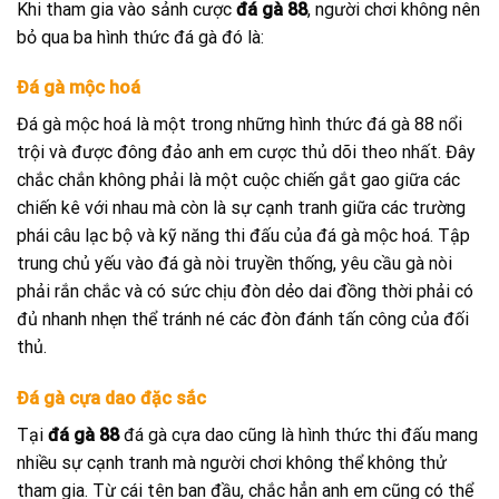
Khi tham gia vào sảnh cược
đá gà 88
, người chơi không nên
bỏ qua ba hình thức đá gà đó là:
Đá gà mộc hoá
Đá gà mộc hoá là một trong những hình thức đá gà 88 nổi
trội và được đông đảo anh em cược thủ dõi theo nhất. Đây
chắc chắn không phải là một cuộc chiến gắt gao giữa các
chiến kê với nhau mà còn là sự cạnh tranh giữa các trường
phái câu lạc bộ và kỹ năng thi đấu của đá gà mộc hoá. Tập
trung chủ yếu vào đá gà nòi truyền thống, yêu cầu gà nòi
phải rắn chắc và có sức chịu đòn dẻo dai đồng thời phải có
đủ nhanh nhẹn thể tránh né các đòn đánh tấn công của đối
thủ.
Đá gà cựa dao đặc sắc
Tại
đá gà 88
đá gà cựa dao cũng là hình thức thi đấu mang
nhiều sự cạnh tranh mà người chơi không thể không thử
tham gia. Từ cái tên ban đầu, chắc hẳn anh em cũng có thể