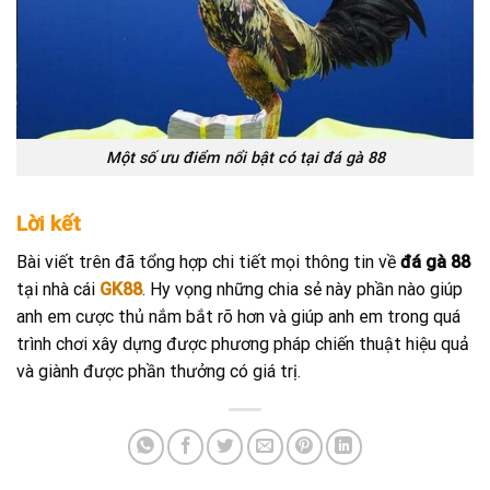
Một số ưu điểm nổi bật có tại đá gà 88
Lời kết
Bài viết trên đã tổng hợp chi tiết mọi thông tin về
đá gà 88
tại nhà cái
GK88
. Hy vọng những chia sẻ này phần nào giúp
anh em cược thủ nắm bắt rõ hơn và giúp anh em trong quá
trình chơi xây dựng được phương pháp chiến thuật hiệu quả
và giành được phần thưởng có giá trị.