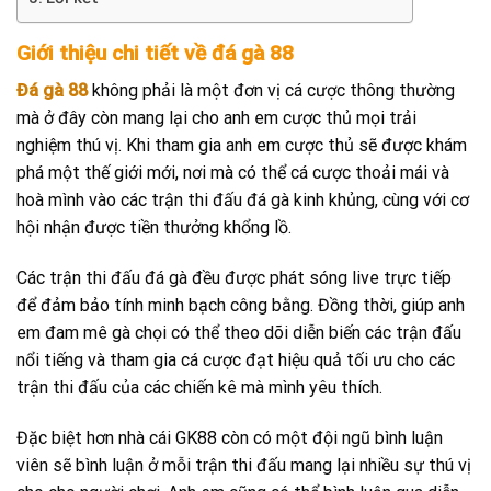
Giới thiệu chi tiết về đá gà 88
Đá gà 88
không phải là một đơn vị cá cược thông thường
mà ở đây còn mang lại cho anh em cược thủ mọi trải
nghiệm thú vị. Khi tham gia anh em cược thủ sẽ được khám
phá một thế giới mới, nơi mà có thể cá cược thoải mái và
hoà mình vào các trận thi đấu đá gà kinh khủng, cùng với cơ
hội nhận được tiền thưởng khổng lồ.
Các trận thi đấu đá gà đều được phát sóng live trực tiếp
để đảm bảo tính minh bạch công bằng. Đồng thời, giúp anh
em đam mê gà chọi có thể theo dõi diễn biến các trận đấu
nổi tiếng và tham gia cá cược đạt hiệu quả tối ưu cho các
trận thi đấu của các chiến kê mà mình yêu thích.
Đặc biệt hơn nhà cái GK88 còn có một đội ngũ bình luận
viên sẽ bình luận ở mỗi trận thi đấu mang lại nhiều sự thú vị