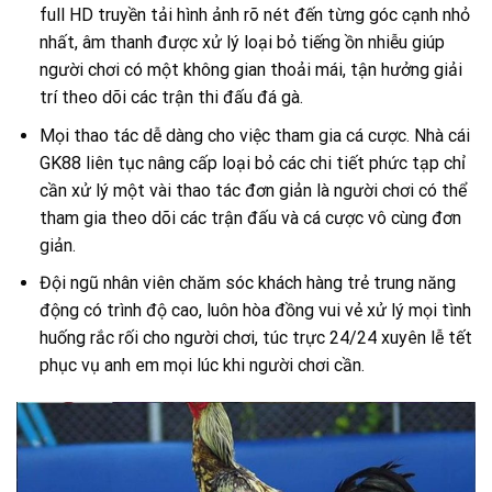
full HD truyền tải hình ảnh rõ nét đến từng góc cạnh nhỏ
nhất, âm thanh được xử lý loại bỏ tiếng ồn nhiễu giúp
người chơi có một không gian thoải mái, tận hưởng giải
trí theo dõi các trận thi đấu đá gà.
Mọi thao tác dễ dàng cho việc tham gia cá cược. Nhà cái
GK88 liên tục nâng cấp loại bỏ các chi tiết phức tạp chỉ
cần xử lý một vài thao tác đơn giản là người chơi có thể
tham gia theo dõi các trận đấu và cá cược vô cùng đơn
giản.
Đội ngũ nhân viên chăm sóc khách hàng trẻ trung năng
động có trình độ cao, luôn hòa đồng vui vẻ xử lý mọi tình
huống rắc rối cho người chơi, túc trực 24/24 xuyên lễ tết
phục vụ anh em mọi lúc khi người chơi cần.