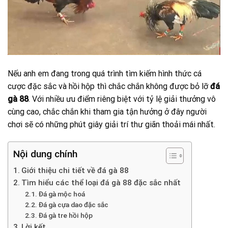
Nếu anh em đang trong quá trình tìm kiếm hình thức cá
cược đặc sắc và hồi hộp thì chắc chắn không được bỏ lỡ
đá
gà 88
. Với nhiều ưu điểm riêng biệt với tỷ lệ giải thưởng vô
cùng cao, chắc chắn khi tham gia tận hưởng ở đây người
chơi sẽ có những phút giây giải trí thư giãn thoải mái nhất.
Nội dung chính
Giới thiệu chi tiết về đá gà 88
Tìm hiểu các thể loại đá gà 88 đặc sắc nhất
Đá gà mộc hoá
Đá gà cựa dao đặc sắc
Đá gà tre hồi hộp
Lời kết