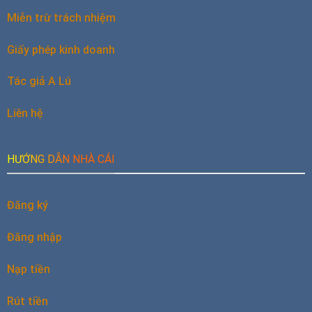
Miễn trừ trách nhiệm
Giấy phép kinh doanh
Tác giả A Lú
Liên hệ
HƯỚNG DẪN NHÀ CÁI
Đăng ký
Đăng nhập
Nạp tiền
Rút tiền