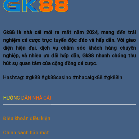
Gk88 là nhà cái mới ra mắt năm 2024, mang đến trải
nghiệm cá cược trực tuyến độc đáo và hấp dẫn. Với giao
diện hiện đại, dịch vụ chăm sóc khách hàng chuyên
nghiệp, và nhiều ưu đãi hấp dẫn, Gk88 nhanh chóng thu
hút sự quan tâm của cộng đồng cá cược.
Hashtag:
#gk88 #gk88casino #nhacaigk88 #gk88in
HƯỚNG DẪN NHÀ CÁI
Điều khoản điều kiện
Chính sách bảo mật