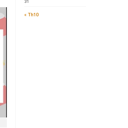
31
« Th10