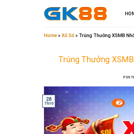
Skip
to
HO
content
Home
»
Xổ Số
»
Trúng Thưởng XSMB Nhờ
Trúng Thưởng XSMB
POST
28
Th10