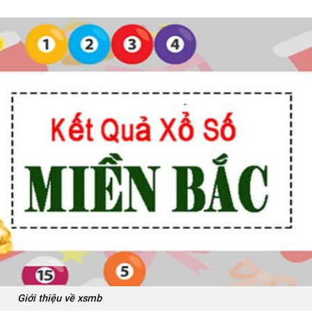
Giới thiệu về xsmb