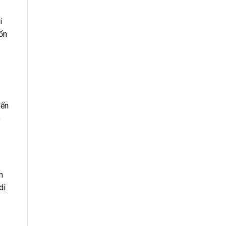
i
ốn
đến
p
n
di