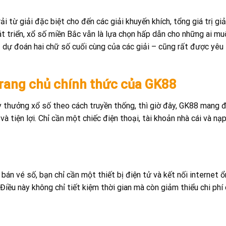
trải từ giải đặc biệt cho đến các giải khuyến khích, tổng giá trị giả
t triển, xổ số miền Bắc vẫn là lựa chọn hấp dẫn cho những ai mu
– dự đoán hai chữ số cuối cùng của các giải – cũng rất được yêu
trang chủ chính thức của GK88
y thưởng xổ số theo cách truyền thống, thì giờ đây, GK88 mang 
 tiện lợi. Chỉ cần một chiếc điện thoại, tài khoản nhà cái và nạ
bán vé số, bạn chỉ cần một thiết bị điện tử và kết nối internet ổ
iều này không chỉ tiết kiệm thời gian mà còn giảm thiểu chi phí 