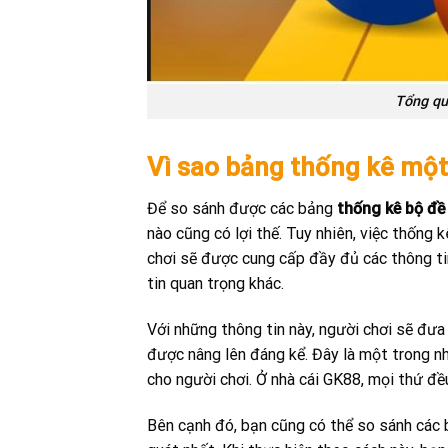
Tổng qu
Vì sao bảng thống kê một
Để so sánh được các bảng
thống kê bộ đề
nào cũng có lợi thế. Tuy nhiên, việc thống 
chơi sẽ được cung cấp đầy đủ các thông tin
tin quan trọng khác.
Với những thông tin này, người chơi sẽ đưa
được nâng lên đáng kể. Đây là một trong nh
cho người chơi. Ở nhà cái GK88, mọi thứ đề
Bên cạnh đó, bạn cũng có thể so sánh các 