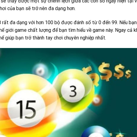
n sẽ thấy được một sự chênh lệch giữa các con số ngày hiện tại 
chơi của bạn sẽ trở nên đa dạng hơn.
 rất đa dạng với hơn 100 bộ được đánh số từ 0 đến 99. Nếu bạn
 thế giới game chất lượng để bạn tìm hiểu về game này. Ngay cả k
thể giúp bạn trở thành tay chơi chuyên nghiệp nhất.