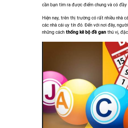
cần bạn tìm ra được điểm chung và có đầy đ
Hiện nay, trên thị trường có rất nhiều nhà 
các nhà cái uy tín đó. Đến với nơi đây, ngư
những cách
thống kê bộ đề gan
thú vị, đặc