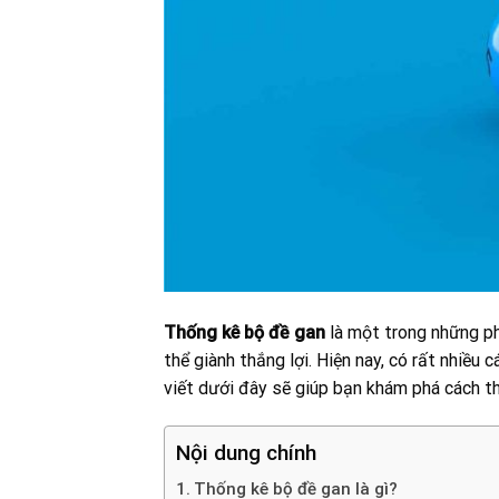
Thống kê bộ đề gan
là một trong những ph
thể giành thắng lợi. Hiện nay, có rất nhiều
viết dưới đây sẽ giúp bạn khám phá cách th
Nội dung chính
Thống kê bộ đề gan là gì?