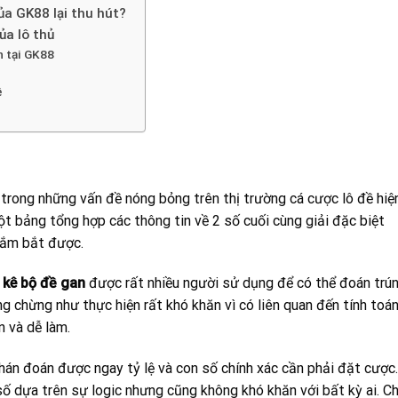
ủa GK88 lại thu hút?
ủa lô thủ
n tại GK88
ề
trong những vấn đề nóng bỏng trên thị trường cá cược lô đề hiệ
ột bảng tổng hợp các thông tin về 2 số cuối cùng giải đặc biệt
nắm bắt được.
 kê bộ đề gan
được rất nhiều người sử dụng để có thể đoán trú
g chừng như thực hiện rất khó khăn vì có liên quan đến tính toán
n và dễ làm.
phán đoán được ngay tỷ lệ và con số chính xác cần phải đặt cược
số dựa trên sự logic nhưng cũng không khó khăn với bất kỳ ai. Ch