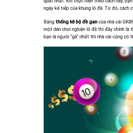
quát nhất. Khi thực hiện theo cách này, bạ
ngày kế tiếp của khung lô đề. Từ đó, cách 
Bảng
thống kê bộ đề gan
của nhà cái GK88
một dân chơi nghiện lô đề thì đây chính là
bạn là người “gà” nhất thì nhà cái cũng có 