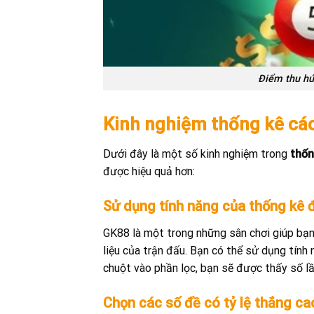
Điểm thu hú
Kinh nghiệm thống kê các
Dưới đây là một số kinh nghiệm trong
thốn
được hiệu quả hơn:
Sử dụng tính năng của thống kê 
GK88 là một trong những sân chơi giúp bạ
liệu của trận đấu. Bạn có thể sử dụng tính 
chuột vào phần lọc, bạn sẽ được thấy số lầ
Chọn các số đề có tỷ lệ thắng ca