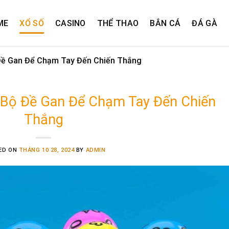
ME
XỔ SỐ
CASINO
THỂ THAO
BẮN CÁ
ĐÁ GÀ
Đề Gan Để Chạm Tay Đến Chiến Thắng
Bộ Đề Gan Để Chạm Tay Đến Chiến
Thắng
ED ON
THÁNG 10 28, 2024
BY
ADMIN