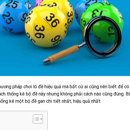
ương pháp chơi lô đề hiệu quả mà bất cứ ai cũng nên biết để có
 cách thống kê bộ đề này nhưng không phải cách nào cũng đúng. Bà
ống kê một bộ đề gan chi tiết nhất, hiệu quả nhất.