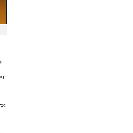
ái
ng
ược