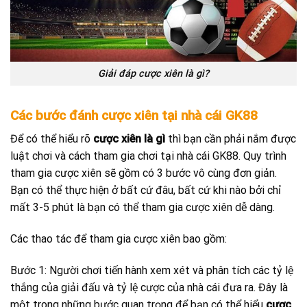
Giải đáp cược xiên là gì?
Các bước đánh cược xiên tại nhà cái GK88
Để có thể hiểu rõ
cược xiên là gì
thì bạn cần phải nắm được
luật chơi và cách tham gia chơi tại nhà cái GK88. Quy trình
tham gia cược xiên sẽ gồm có 3 bước vô cùng đơn giản.
Bạn có thể thực hiện ở bất cứ đâu, bất cứ khi nào bởi chỉ
mất 3-5 phút là bạn có thể tham gia cược xiên dễ dàng.
Các thao tác để tham gia cược xiên bao gồm:
Bước 1: Người chơi tiến hành xem xét và phân tích các tỷ lệ
thắng của giải đấu và tỷ lệ cược của nhà cái đưa ra. Đây là
một trong những bước quan trọng để bạn có thể hiểu
cược