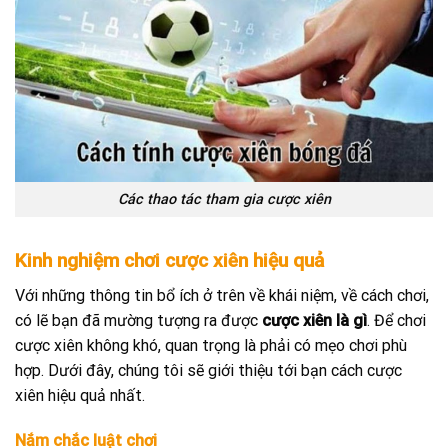
Các thao tác tham gia cược xiên
Kinh nghiệm chơi cược xiên hiệu quả
Với những thông tin bổ ích ở trên về khái niệm, về cách chơi,
có lẽ bạn đã mường tượng ra được
cược xiên là gì
. Để chơi
cược xiên không khó, quan trọng là phải có mẹo chơi phù
hợp. Dưới đây, chúng tôi sẽ giới thiệu tới bạn cách cược
xiên hiệu quả nhất.
Nắm chắc luật chơi