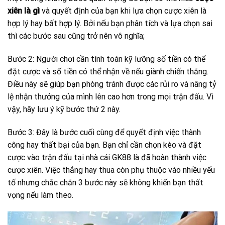
xiên là gì
và quyết định của bạn khi lựa chọn cược xiên là
hợp lý hay bất hợp lý. Bởi nếu bạn phân tích và lựa chọn sai
thì các bước sau cũng trở nên vô nghĩa;
Bước 2: Người chơi cần tính toán kỹ lưỡng số tiền có thể
đặt cược và số tiền có thể nhận về nếu giành chiến thắng.
Điều này sẽ giúp bạn phòng tránh được các rủi ro và nâng tỷ
lệ nhận thưởng của mình lên cao hơn trong mọi trận đấu. Vì
vậy, hãy lưu ý kỹ bước thứ 2 này.
Bước 3: Đây là bước cuối cùng để quyết định việc thành
công hay thất bại của bạn. Bạn chỉ cần chọn kèo và đặt
cược vào trận đấu tại nhà cái GK88 là đã hoàn thành việc
cược xiên. Việc thắng hay thua còn phụ thuộc vào nhiều yếu
tố nhưng chắc chắn 3 bước này sẽ không khiến bạn thất
vọng nếu làm theo.