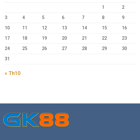
1
2
3
4
5
6
7
8
9
10
11
12
13
14
15
16
17
18
19
20
21
22
23
24
25
26
27
28
29
30
31
« Th10