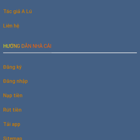
Tác giả A Lú
Liên hệ
HƯỚNG DẪN NHÀ CÁI
Đăng ký
Đăng nhập
Nạp tiền
Rút tiền
Tải app
Sitemap