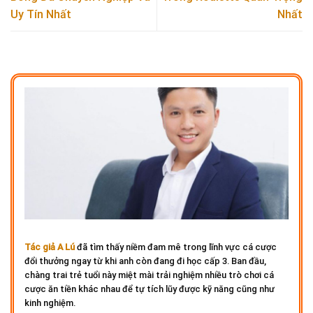
Uy Tín Nhất
Nhất
Tác giả A Lú
đã tìm thấy niềm đam mê trong lĩnh vực cá cược
đổi thưởng ngay từ khi anh còn đang đi học cấp 3. Ban đầu,
chàng trai trẻ tuổi này miệt mài trải nghiệm nhiều trò chơi cá
cược ăn tiền khác nhau để tự tích lũy được kỹ năng cũng như
kinh nghiệm.