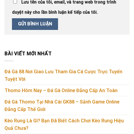
Lưu tên của tôi, email, và trang web trong trình
duyệt này cho lần bình luận kế tiếp của tôi.
BÀI VIẾT MỚI NHẤT
Đá Gà 88 Nơi Giao Lưu Tham Gia Cá Cược Trực Tuyến
Tuyệt Vời
Thomo Hôm Nay – Đá Gà Online Đẳng Cấp An Toàn
Đá Gà Thomo Tại Nhà Cái GK88 – Sảnh Game Online
Đẳng Cấp Thế Giới
Kèo Rung Là Gì? Bạn Đã Biết Cách Chơi Kèo Rung Hiệu
Quả Chưa?