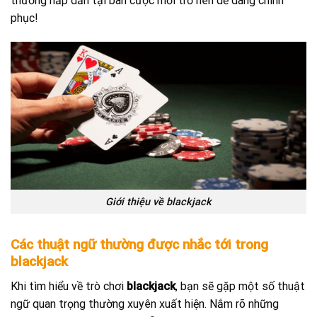
thưởng hấp dẫn tại bàn cược mới trở nên dễ dàng chinh
phục!
Giới thiệu về blackjack
Các thuật ngữ thường được nhắc tới trong
blackjack
Khi tìm hiểu về trò chơi
blackjack
, bạn sẽ gặp một số thuật
ngữ quan trọng thường xuyên xuất hiện. Nắm rõ những