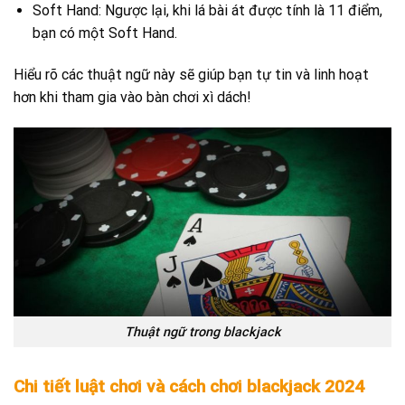
Soft Hand: Ngược lại, khi lá bài át được tính là 11 điểm,
bạn có một Soft Hand.
Hiểu rõ các thuật ngữ này sẽ giúp bạn tự tin và linh hoạt
hơn khi tham gia vào bàn chơi xì dách!
Thuật ngữ trong blackjack
Chi tiết luật chơi và cách chơi blackjack 2024