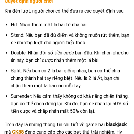
Quyết định người chơi
Khi đến lượt, người chơi có thể đưa ra các quyết định sau:
Hit: Nhận thêm một lá bài từ nhà cái.
Stand: Nếu bạn đã đủ điểm và không muốn rút thêm, bạn
sẽ nhường lượt cho người tiếp theo.
Double: Nhân đôi số tiền cược ban đầu. Khi chọn phương
án này, bạn chỉ được nhận thêm một lá bài.
Split: Nếu bạn có 2 lá bài giống nhau, bạn có thể chia
chúng thành hai tay riêng biệt. Nếu là 2 lá Át, bạn chỉ
nhận thêm một lá bài cho mỗi tay.
Surrender: Nếu cảm thấy không có khả năng chiến thắng,
bạn có thể chọn dừng lại. Khi đó, bạn sẽ nhận lại 50% số
tiền cược và chấp nhận mất 50% còn lại.
Trên đây là những thông tin chi tiết về game bài
blackjack
mà
GK88
đang cung cấp cho các bet thủ trải nghiệm. Hy