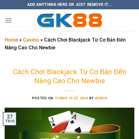
Skip
ADD ANYTHING HERE OR JUST REMOVE IT...
to
content
Home
»
Casino
»
Cách Chơi Blackjack Từ Cơ Bản Đến
Nâng Cao Cho Newbie
Cách Chơi Blackjack Từ Cơ Bản Đến
Nâng Cao Cho Newbie
POSTED ON
THÁNG 10 27, 2024
BY
ADMIN
27
Th10