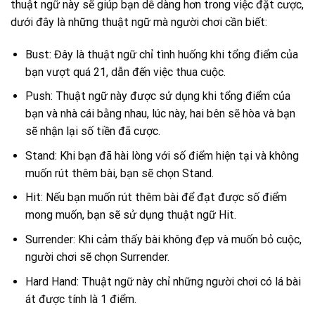
thuật ngữ này sẽ giúp bạn dễ dàng hơn trong việc đặt cược,
dưới đây là những thuật ngữ mà người chơi cần biết:
Bust: Đây là thuật ngữ chỉ tình huống khi tổng điểm của
bạn vượt quá 21, dẫn đến việc thua cuộc.
Push: Thuật ngữ này được sử dụng khi tổng điểm của
bạn và nhà cái bằng nhau, lúc này, hai bên sẽ hòa và bạn
sẽ nhận lại số tiền đã cược.
Stand: Khi bạn đã hài lòng với số điểm hiện tại và không
muốn rút thêm bài, bạn sẽ chọn Stand.
Hit: Nếu bạn muốn rút thêm bài để đạt được số điểm
mong muốn, bạn sẽ sử dụng thuật ngữ Hit.
Surrender: Khi cảm thấy bài không đẹp và muốn bỏ cuộc,
người chơi sẽ chọn Surrender.
Hard Hand: Thuật ngữ này chỉ những người chơi có lá bài
át được tính là 1 điểm.