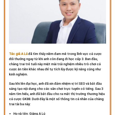
Tác giả A Lú
đã tìm thấy niềm đam mê trong lĩnh vực cá cược
đổi thưởng ngay từ khi anh còn đang đi học cấp 3. Ban đầu,
chàng trai trẻ tuổi này miệt mài trải nghiệm nhiều trò chơi cá
cược ăn tiền khác nhau để tự tích lũy được kỹ năng cũng như
kinh nghiệm.
Sau khi lên đại học, anh đã xin đảm nhiệm vị trí SEO và bắt đầu
sáng tạo nội dung cho các sân chơi trực tuyến có tiếng. Sau 3
năm tìm hiểu, anh đã bắt đầu cho ra mắt thị trường thương hiệu
cá cược GK88. Dưới đây là một số thông tin cá nhân của chàng
trai tài ba này:
Họ và tên: Giàng A Lú