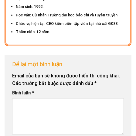
Năm sinh: 1992.
Học vấn: Cử nhân Trường đại học báo chí và tuyên truyền
Chức vụ hiện tại: CEO kiêm biên tập viên tại nhà cái GK88.
Thâm niên: 12 năm.
Để lại một bình luận
Email của bạn sẽ không được hiển thị công khai.
Các trường bắt buộc được đánh dấu
*
Bình luận
*