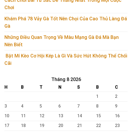
Cách Chơi Bài Tứ Sắc Dễ Thắng Nhất Trong Mọi Cuộc
Chơi
Khám Phá 78 Vảy Gà Tốt Nên Chọi Của Cao Thủ Làng Đá
Gà
Những Điều Quan Trọng Về Màu Mạng Gà Đá Mà Bạn
Nên Biết
Bật Mí Kèo Cơ Hội Kép Là Gì Và Sức Hút Không Thể Chối
Cãi
Tháng 8 2026
H
B
T
N
S
B
C
1
2
3
4
5
6
7
8
9
10
11
12
13
14
15
16
17
18
19
20
21
22
23