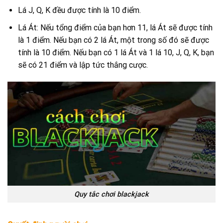
Lá J, Q, K đều được tính là 10 điểm.
Lá Át: Nếu tổng điểm của bạn hơn 11, lá Át sẽ được tính
là 1 điểm. Nếu bạn có 2 lá Át, một trong số đó sẽ được
tính là 10 điểm. Nếu bạn có 1 lá Át và 1 lá 10, J, Q, K, bạn
sẽ có 21 điểm và lập tức thắng cược.
Quy tắc chơi blackjack