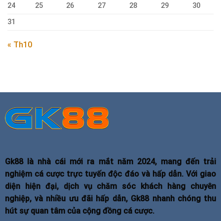
24
25
26
27
28
29
30
31
« Th10
Gk88 là nhà cái mới ra mắt năm 2024, mang đến trải
nghiệm cá cược trực tuyến độc đáo và hấp dẫn. Với giao
diện hiện đại, dịch vụ chăm sóc khách hàng chuyên
nghiệp, và nhiều ưu đãi hấp dẫn, Gk88 nhanh chóng thu
hút sự quan tâm của cộng đồng cá cược.