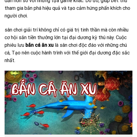
dẫn hơn so với những tựa game khác. Do đó, giúp bet thủ
tham gia bắn phá hiệu quả và tạo cảm hứng phấn khích cho
người chơi.
sân chơi giải trí không chỉ có giá trị tinh thần mà còn nhiều
cơ hội săn tiền thưởng lớn tại đại dương kỳ thú này. Cuộc
phiêu lưu
bắn cá ăn xu
là sân chơi độc đáo với những chú
cá, Tạo nên cuộc hành trình với thế giới đại dương đặc sắc
nhất.