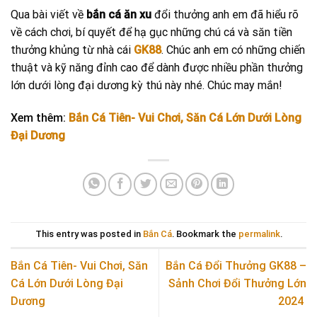
Qua bài viết về
bắn cá ăn xu
đổi thưởng anh em đã hiểu rõ
về cách chơi, bí quyết để hạ gục những chú cá và săn tiền
thưởng khủng từ nhà cái
GK88
. Chúc anh em có những chiến
thuật và kỹ năng đỉnh cao để dành được nhiều phần thưởng
lớn dưới lòng đại dương kỳ thú này nhé. Chúc may mắn!
Xem thêm:
Bắn Cá Tiên- Vui Chơi, Săn Cá Lớn Dưới Lòng
Đại Dương
This entry was posted in
Bắn Cá
. Bookmark the
permalink
.
Bắn Cá Tiên- Vui Chơi, Săn
Bắn Cá Đổi Thưởng GK88 –
Cá Lớn Dưới Lòng Đại
Sảnh Chơi Đổi Thưởng Lớn
Dương
2024