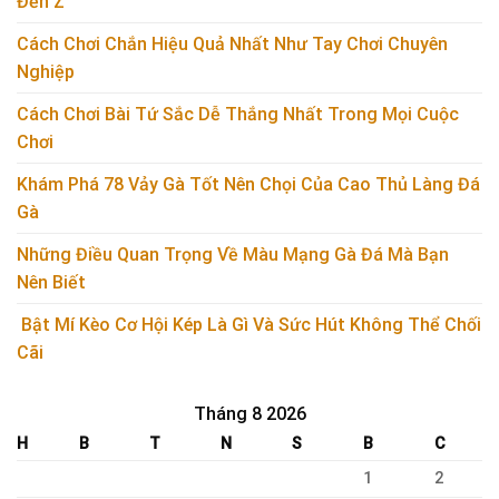
Đến Z
Cách Chơi Chắn Hiệu Quả Nhất Như Tay Chơi Chuyên
Nghiệp
Cách Chơi Bài Tứ Sắc Dễ Thắng Nhất Trong Mọi Cuộc
Chơi
Khám Phá 78 Vảy Gà Tốt Nên Chọi Của Cao Thủ Làng Đá
Gà
Những Điều Quan Trọng Về Màu Mạng Gà Đá Mà Bạn
Nên Biết
Bật Mí Kèo Cơ Hội Kép Là Gì Và Sức Hút Không Thể Chối
Cãi
Tháng 8 2026
H
B
T
N
S
B
C
1
2