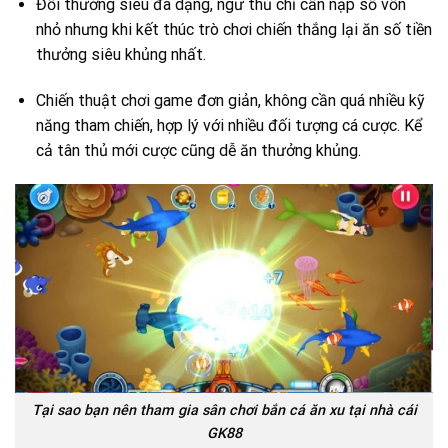
Đổi thưởng siêu đa dạng, ngư thủ chỉ cần nạp số vốn
nhỏ nhưng khi kết thúc trò chơi chiến thắng lại ăn số tiền
thưởng siêu khủng nhất.
Chiến thuật chơi game đơn giản, không cần quá nhiều kỹ
năng tham chiến, hợp lý với nhiều đối tượng cá cược. Kể
cả tân thủ mới cược cũng dễ ăn thưởng khủng.
Tại sao bạn nên tham gia sân chơi bắn cá ăn xu tại nhà cái
GK88