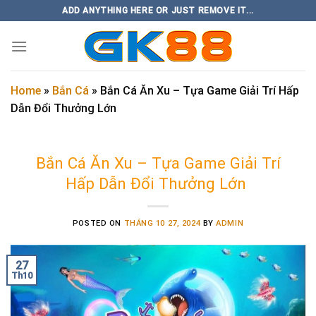
Skip
ADD ANYTHING HERE OR JUST REMOVE IT...
to
content
Home
»
Bắn Cá
»
Bắn Cá Ăn Xu – Tựa Game Giải Trí Hấp
Dẫn Đổi Thưởng Lớn
Bắn Cá Ăn Xu – Tựa Game Giải Trí
Hấp Dẫn Đổi Thưởng Lớn
POSTED ON
THÁNG 10 27, 2024
BY
ADMIN
27
Th10